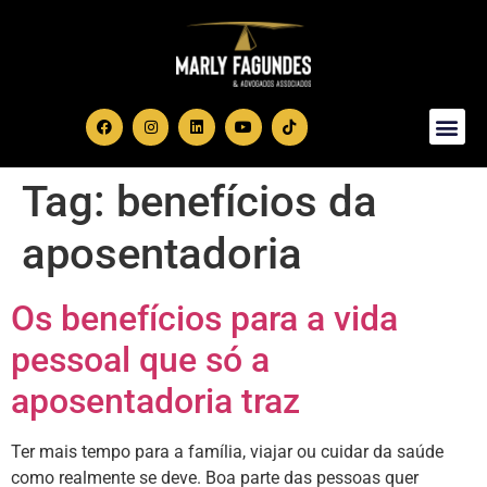
Área de Atuação
Tag:
benefícios da
aposentadoria
Os benefícios para a vida
pessoal que só a
aposentadoria traz
Ter mais tempo para a família, viajar ou cuidar da saúde
como realmente se deve. Boa parte das pessoas quer