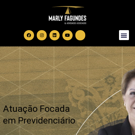
Sobre Nós
Área de Atuação
Atuação Focada
em Previdenciário