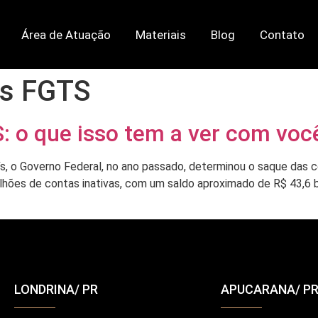
Área de Atuação
Materiais
Blog
Contato
as FGTS
: o que isso tem a ver com voc
, o Governo Federal, no ano passado, determinou o saque das c
ilhões de contas inativas, com um saldo aproximado de R$ 43,6 
LONDRINA/ PR
APUCARANA/ P