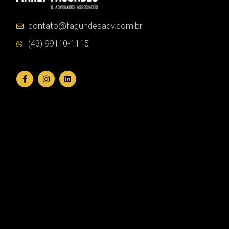
contato@fagundesadv.com.br
(43) 99110-1115