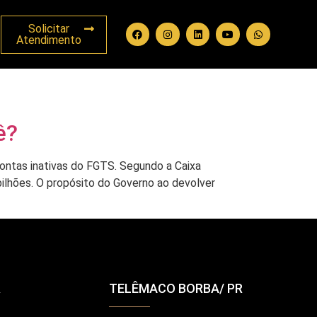
Solicitar
Atendimento
ê?
ontas inativas do FGTS. Segundo a Caixa
bilhões. O propósito do Governo ao devolver
R
TELÊMACO BORBA/ PR