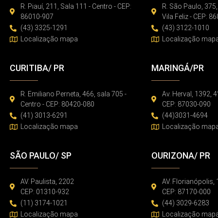
R. Piauí, 211, Sala 111 - Centro - CEP:
R. São Paulo, 375,
86010-907
Vila Feliz - CEP: 
(43) 3325-1291
(43) 3122-1010
Localização mapa
Localização map
CURITIBA/ PR
MARINGÁ/PR
R. Emiliano Perneta, 466, sala 705 -
Av. Herval, 1392, 4
Centro - CEP: 80420-080
CEP: 87030-090
(41) 3013-6291
(44)3031-4694
Localização mapa
Localização map
SÃO PAULO/ SP
OURIZONA/ PR
AV. Paulista, 2202
AV. Florianópolis,
CEP: 01310-932
CEP: 87170-000
(11) 3174-1021
(44) 3029-6283
Localização mapa
Localização map