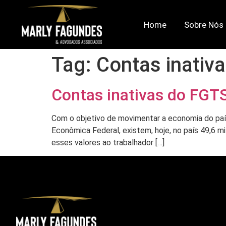
Home
Sobre Nós
Tag:
Contas inativ
Contas inativas do FGTS
Com o objetivo de movimentar a economia do país
Econômica Federal, existem, hoje, no país 49,6 m
esses valores ao trabalhador […]