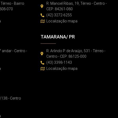
 Térreo - Bairro
R. Manoel Ribas, 19, Térreo - Centro -
86808-070
CEP: 84261-080
(42) 3272-6255
a
Localização mapa
TAMARANA/ PR
° andar - Centro -
R. Arlindo P. de Araújo, 531 - Térreo -
Centro - CEP: 86125-000
(43) 3398-1143
a
Localização mapa
 1138 - Centro
a