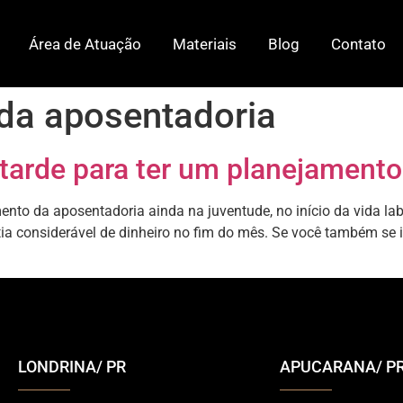
Área de Atuação
Materiais
Blog
Contato
da aposentadoria
tarde para ter um planejamento
to da aposentadoria ainda na juventude, no início da vida lab
a considerável de dinheiro no fim do mês. Se você também se i
LONDRINA/ PR
APUCARANA/ P