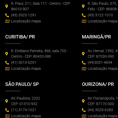
R. Piauí, 211, Sala 111 - Centro - CEP:
R. São Paulo, 375, 
86010-907
Feliz - CEP: 86808
(43) 3325-1291
(43) 3122-1010
Localização mapa
Localização mapa
CURITIBA/ PR
MARINGÁ/PR
R. Emiliano Perneta, 466, sala 705 -
Av. Herval, 1392, 4
Centro - CEP: 80420-080
CEP: 87030-090
(41) 3013-6291
(44)3031-4694
Localização mapa
Localização mapa
SÃO PAULO/ SP
OURIZONA/ PR
AV. Paulista, 2202
AV. Florianópolis, 
CEP: 01310-932
CEP: 87170-000
(11) 3174-1021
(44) 3029-6283
Localização mapa
Localização mapa