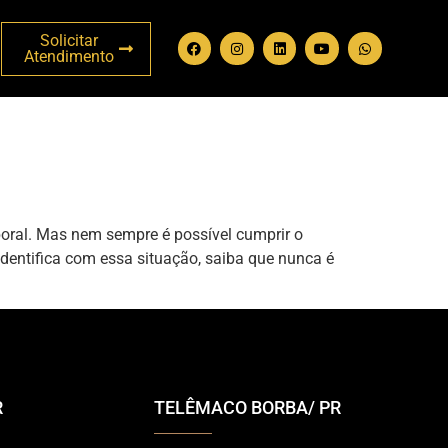
Solicitar
Atendimento
oral. Mas nem sempre é possível cumprir o
dentifica com essa situação, saiba que nunca é
R
TELÊMACO BORBA/ PR