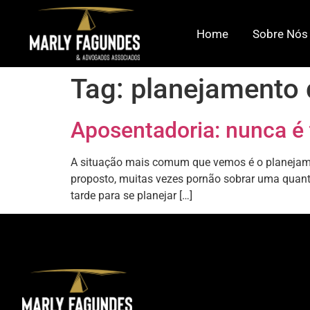
Home
Sobre Nós
Tag:
planejamento 
Aposentadoria: nunca é 
A situação mais comum que vemos é o planejamen
proposto, muitas vezes pornão sobrar uma quanti
tarde para se planejar […]