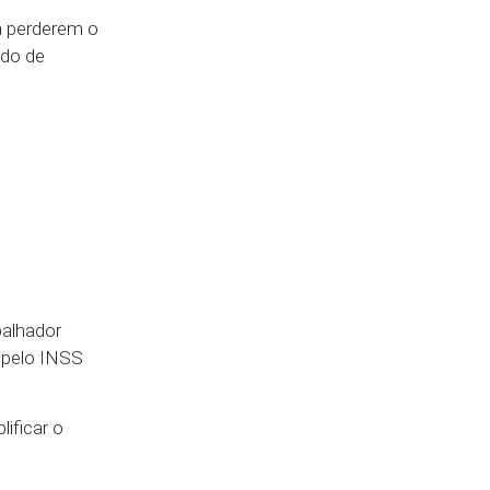
a perderem o
ado de
alhador
s pelo INSS
ificar o