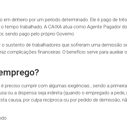
?
 em dinheiro por um período determinado. Ele é pago de três
om o tempo trabalhado. A CAIXA atua como Agente Pagador d
, sendo pago pelo próprio Governo.
ir o sustento de trabalhadores que sofreram uma demissão s
az complicações financeiras. O benefício serve para auxiliar o
semprego?
é preciso cumprir com algumas exigências , sendo a primeira
sa ou a dispensa seja indireta (quando o empregado a pede,
ta causa, por culpa recíproca ou por pedido de demissão, n
ido: