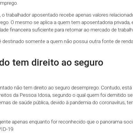
emprego.
o trabalhador aposentado recebe apenas valores relacionad
ego. O mesmo se aplica a quem tem aposentadoria privada, e
dade financeira suficiente para retornar ao mercado de trabalh
 é destinado somente a quem não possui outra fonte de renda
do tem direito ao seguro
entado não tem direito ao seguro desemprego. Contudo, está
reitos da Pessoa Idosa, segundo o qual quem foi demitido s
as de saúde pública, devido à pandemia do coronavírus, terá
vigente apenas enquanto for reconhecido que o panorama so
ID-19.