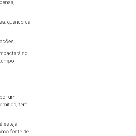
spensa,
nsa, quando da
ações.​
impactará no
o tempo
 por um
emitido, terá
á esteja
como fonte de