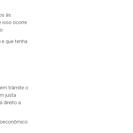
os às
 isso ocorre
o.
 e que tenha
 em trâmite o
em justa
 direito a
cioeconômico