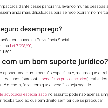
 impactada diante desse panorama, levando muitas pessoas 
assem ainda mais dificuldades para se recolocarem no merc
 seguro desemprego?
stação continuada da Previdência Social;
tos na
Lei 7.998/90
;
 1.500.
r com um bom suporte jurídico?
 aposentado é uma ocasião específica e, mesmo que o trab
 processos (para obter
benefícios previdenciários
) realizado
, até mesmo, fazer com que o benefício seja negado.
 de advocacia especializado
no assunto pode não apenas simpl
 receba tudo ao que tem direito sem ter que se preocupar.