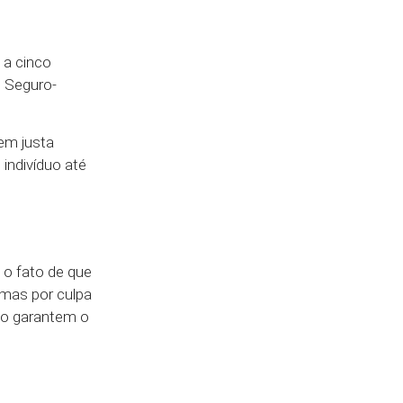
 a cinco
o Seguro-
em justa
 indivíduo até
 o fato de que
 mas por culpa
ão garantem o