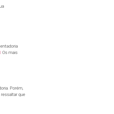
sua
sentadoria
l
. Os mais
oria. Porém,
ressaltar que