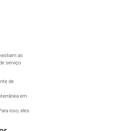
existiam as
e serviço.
ente de
bterrânea em
ara isso, eles
or