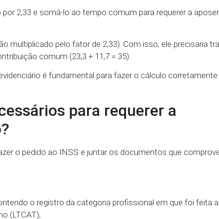
do por 2,33 e somá-lo ao tempo comum para requerer a aposen
 multiplicado pelo fator de 2,33). Com isso, ele precisaria tr
ntribuição comum (23,3 + 11,7 = 35).
denciário é fundamental para fazer o cálculo corretamente 
essários para requerer a
o?
 fazer o pedido ao INSS e juntar os documentos que compro
ontendo o registro da categoria profissional em que foi feita 
ho (LTCAT);