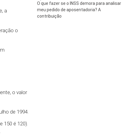
O que fazer se o INSS demora para analisar
meu pedido de aposentadoria? A
, a
contribuição
eração o
em
nte, o valor
ulho de 1994.
e 150 é 120).
.