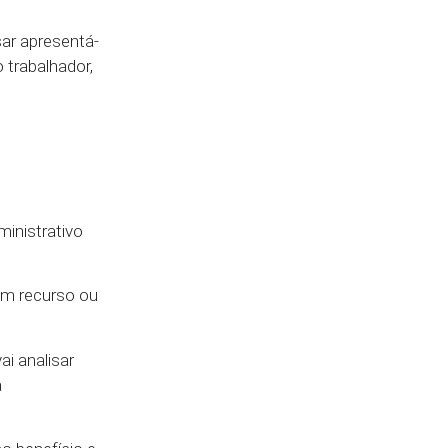
ar apresentá-
trabalhador,
inistrativo
 um recurso ou
vai analisar
a