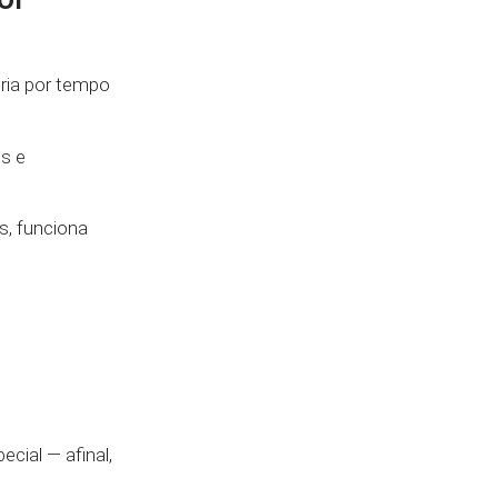
oria por tempo
os e
s, funciona
cial — afinal,