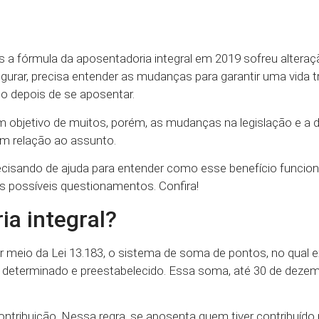
s a fórmula da aposentadoria integral em 2019 sofreu altera
urar, precisa entender as mudanças para garantir uma vida tr
o depois de se aposentar.
 objetivo de muitos, porém, as mudanças na legislação e a 
em relação ao assunto.
recisando de ajuda para entender como esse benefício funcio
us possíveis questionamentos. Confira!
ia integral?
 por meio da Lei 13.183, o sistema de soma de pontos, no qual 
 determinado e preestabelecido. Essa soma, até 30 de dezem
tribuição. Nessa regra, se aposenta quem tiver contribuído 