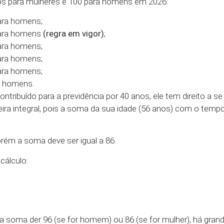
os para mulheres e 100 para homens em 2026:
ara homens;
para homens
(regra em vigor)
;
ara homens;
ara homens;
ara homens;
a homens.
ntribuído para a previdência por 40 anos, ele tem direito a s
eira integral, pois a soma da sua idade (56 anos) com o temp
rém a soma deve ser igual a 86.
cálculo:
se a soma der 96 (se for homem) ou 86 (se for mulher), há gra