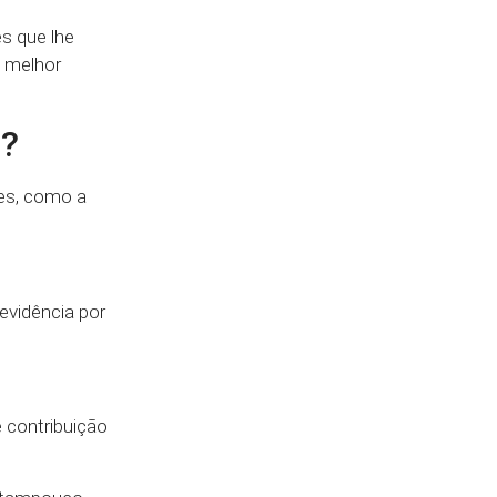
es que lhe
a melhor
a?
es, como a
evidência por
 contribuição