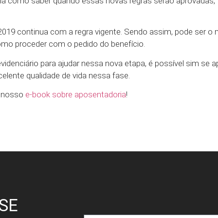
há como saber quando essas novas regras serão aprovadas
m 2019 continua com a regra vigente. Sendo assim, pode ser 
 como proceder com o pedido do benefício.
idenciário para ajudar nessa nova etapa, é possível sim se 
celente qualidade de vida nessa fase.
e nosso
e-book sobre aposentadoria
!
SE