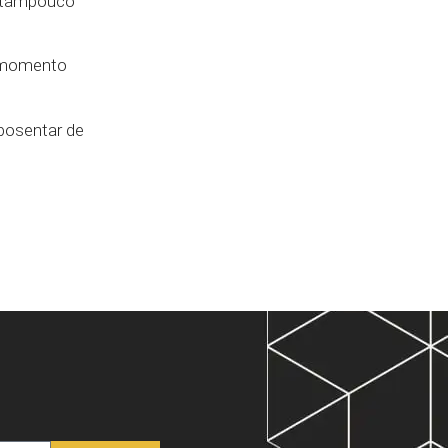
, tampouco
o momento
aposentar de