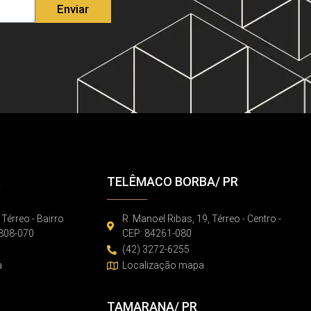
Enviar
R
TELÊMACO BORBA/ PR
 Térreo - Bairro
R. Manoel Ribas, 19, Térreo - Centro -
86808-070
CEP: 84261-080
(42) 3272-6255
a
Localização mapa
TAMARANA/ PR