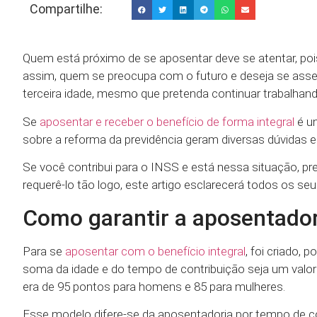
Compartilhe:
Quem está próximo de se aposentar deve se atentar, poi
assim, quem se preocupa com o futuro e deseja se asseg
terceira idade, mesmo que pretenda continuar trabalhand
Se
aposentar e receber o benefício de forma integral
é um
sobre a reforma da previdência geram diversas dúvidas 
Se você contribui para o INSS e está nessa situação, p
requerê-lo tão logo, este artigo esclarecerá todos os se
Como garantir a aposentador
Para se
aposentar com o benefício integral
, foi criado,
soma da idade e do tempo de contribuição seja um valor
era de 95 pontos para homens e 85 para mulheres.
Esse modelo difere-se da aposentadoria por tempo de con