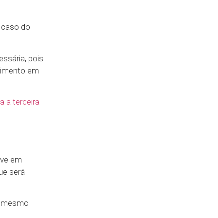
o caso do
ssária, pois
erimento em
a a terceira
leve em
ue será
té mesmo