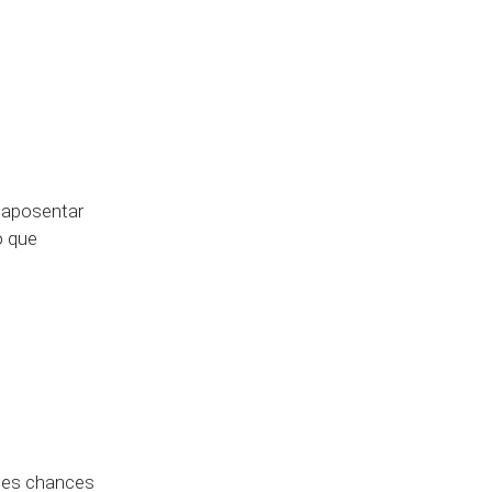
e aposentar
o que
ndes chances