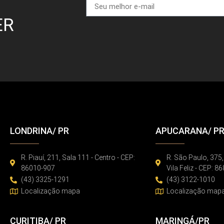
ER
LONDRINA/ PR
APUCARANA/ P
R. Piauí, 211, Sala 111 - Centro - CEP:
R. São Paulo, 375,
86010-907
Vila Feliz - CEP: 
(43) 3325-1291
(43) 3122-1010
Localização mapa
Localização map
CURITIBA/ PR
MARINGÁ/PR