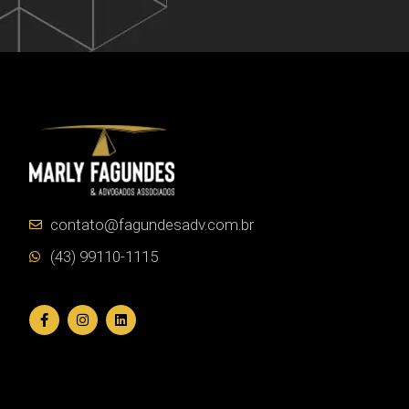
contato@fagundesadv.com.br
(43) 99110-1115