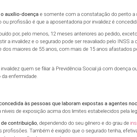
r o auxílio-doença
e somente com a constatação do perito a 
o ou profissão é que a aposentadoria por invalidez é concedid
ribuído por, pelo menos, 12 meses anteriores ao pedido, exce
stir a invalidez e o segurado pode ser reavaliado pelo INSS a 
 dos maiores de 55 anos, com mais de 15 anos afastados p
invalidez quem se filiar à Previdência Social já com doença o
 da enfermidade.
 concedida às pessoas que laboram expostas a agentes noc
m níveis de exposição acima dos limites estabelecidos pela leg
 de contribuição
, dependendo do seu gênero e do grau de
ins
s profissões. Também é exigido que o segurado tenha, efeti