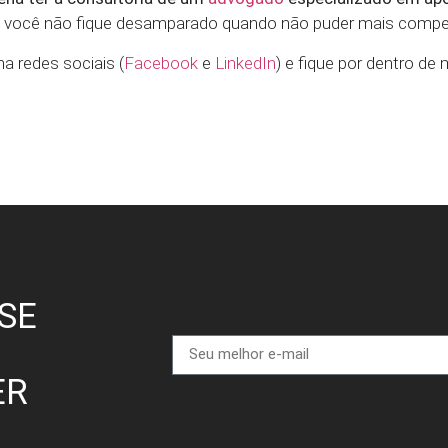
 e você não fique desamparado quando não puder mais compet
a redes sociais (
Facebook
e
LinkedIn
) e fique por dentro de
SE
ER