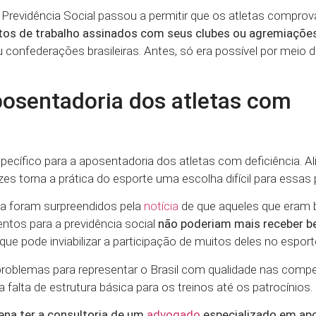
 Previdência Social passou a permitir que os atletas compr
tos de trabalho assinados com seus clubes ou agremiaçõe
confederações brasileiras. Antes, só era possível por meio d
posentadoria dos atletas com
ecífico para a aposentadoria dos atletas com deficiência. Ali
es torna a prática do esporte uma escolha difícil para essas
cia foram surpreendidos pela
notícia
de que aqueles que eram 
tos para a previdência social
não poderiam mais receber be
 que pode inviabilizar a participação de muitos deles no esport
 problemas para representar o Brasil com qualidade nas comp
alta de estrutura básica para os treinos até os patrocínios.
ena ter a consultoria de um
advogado
especializado em ap