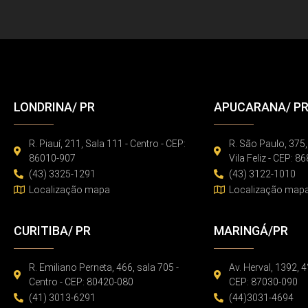
LONDRINA/ PR
APUCARANA/ P
R. Piauí, 211, Sala 111 - Centro - CEP:
R. São Paulo, 375,
86010-907
Vila Feliz - CEP: 
(43) 3325-1291
(43) 3122-1010
Localização mapa
Localização map
CURITIBA/ PR
MARINGÁ/PR
R. Emiliano Perneta, 466, sala 705 -
Av. Herval, 1392, 4
Centro - CEP: 80420-080
CEP: 87030-090
(41) 3013-6291
(44)3031-4694