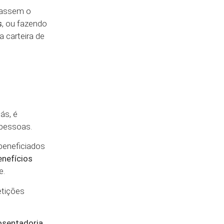
ovassem o
s
, ou fazendo
a carteira de
ás, é
 pessoas.
beneficiados
nefícios
e.
etições
osentadoria