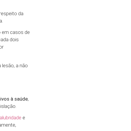
respeito da
a.
to em casos de
cada dois
or
u lesão, a não
ivos à saúde
,
islação.
alubridade
e
vamente,