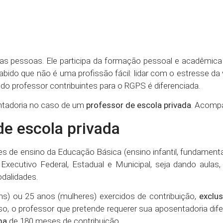
s as pessoas. Ele participa da formação pessoal e acadêmica
ido que não é uma profissão fácil: lidar com o estresse da v
a
do professor contribuintes para o RGPS é diferenciada.
entadoria no caso de um
professor de escola privada
. Acomp
de escola privada
s de ensino da Educação Básica (ensino infantil, fundamenta
Executivo Federal, Estadual e Municipal, seja dando aulas,
odalidades.
 ou 25 anos (mulheres) exercidos de contribuição,
exclu
o, o professor que pretende requerer sua aposentadoria dif
ma
de 180 meses de contribuição.