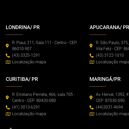
LONDRINA/ PR
APUCARANA/ P
R. Piauí, 211, Sala 111 - Centro - CEP:
R. São Paulo, 375,
86010-907
Vila Feliz - CEP: 
(43) 3325-1291
(43) 3122-1010
Localização mapa
Localização map
CURITIBA/ PR
MARINGÁ/PR
R. Emiliano Perneta, 466, sala 705 -
Av. Herval, 1392, 4
Centro - CEP: 80420-080
CEP: 87030-090
(41) 3013-6291
(44)3031-4694
Localização mapa
Localização map