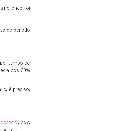
sino onde foi
nto do período
 por tempo de
média dos 80%
io, é preciso,
especial
, pois
peciais.