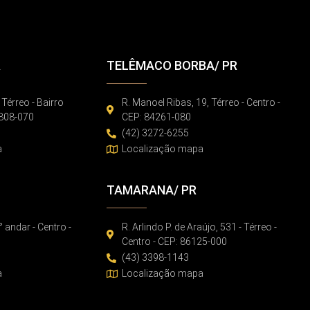
R
TELÊMACO BORBA/ PR
 Térreo - Bairro
R. Manoel Ribas, 19, Térreo - Centro -
86808-070
CEP: 84261-080
(42) 3272-6255
a
Localização mapa
TAMARANA/ PR
° andar - Centro -
R. Arlindo P. de Araújo, 531 - Térreo -
Centro - CEP: 86125-000
(43) 3398-1143
a
Localização mapa