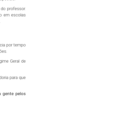
do professor.
mo em escolas
.
ncia por tempo
ões.
gime Geral de
oria para que
a gente pelos