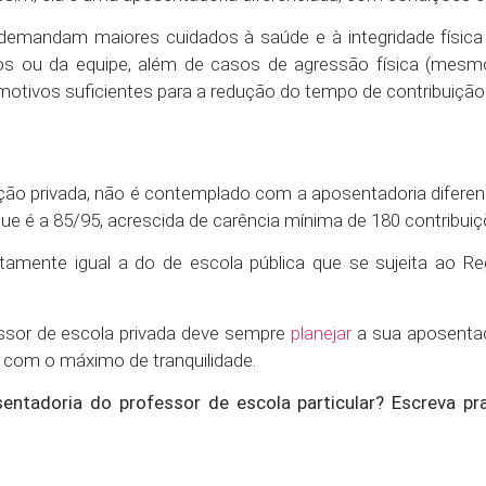
demandam maiores cuidados à saúde e à integridade física 
nos ou da equipe, além de casos de agressão física (mes
o motivos suficientes para a redução do tempo de contribuição
tuição privada, não é contemplado com a aposentadoria difere
 que é a 85/95, acrescida de carência mínima de 180 contribuiç
tamente igual a do de escola pública que se sujeita ao Re
essor de escola privada deve sempre
planejar
a sua aposentad
 com o máximo de tranquilidade.
ntadoria do professor de escola particular? Escreva pr