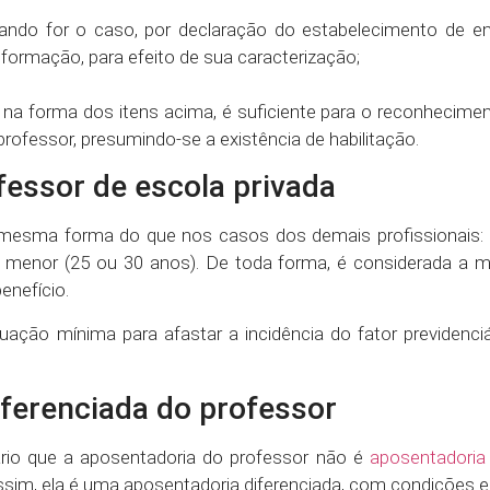
do for o caso, por declaração do estabelecimento de en
nformação, para efeito de sua caracterização;
 na forma dos itens acima, é suficiente para o reconhecime
rofessor, presumindo-se a existência de habilitação.
fessor de escola privada
 mesma forma do que nos casos dos demais profissionais:
 é menor (25 ou 30 anos). De toda forma, é considerada a 
enefício.
ção mínima para afastar a incidência do fator previdenciár
ferenciada do professor
ário que a aposentadoria do professor não é
aposentadoria 
im, ela é uma aposentadoria diferenciada, com condições es