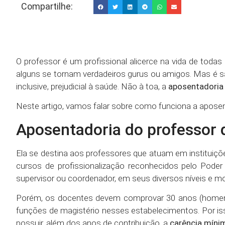
Compartilhe:
O professor é um profissional alicerce na vida de toda
alguns se tornam verdadeiros gurus ou amigos. Mas é sab
inclusive, prejudicial à saúde. Não à toa, a
aposentadori
Neste artigo, vamos falar sobre como funciona a apos
Aposentadoria do professor 
Ela se destina aos professores que atuam em instituiçõe
cursos de profissionalização reconhecidos pelo Poder 
supervisor ou coordenador, em seus diversos níveis e m
Porém, os docentes devem comprovar 30 anos (homens)
funções de magistério nesses estabelecimentos. Por iss
possuir, além dos anos de contribuição, a
carência míni