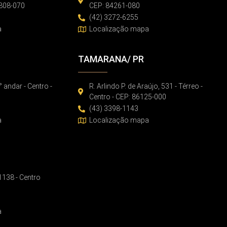
86808-070
CEP: 84261-080
(42) 3272-6255
a
Localização mapa
TAMARANA/ PR
° andar - Centro -
R. Arlindo P. de Araújo, 531 - Térreo -
Centro - CEP: 86125-000
(43) 3398-1143
a
Localização mapa
 1138 - Centro
a