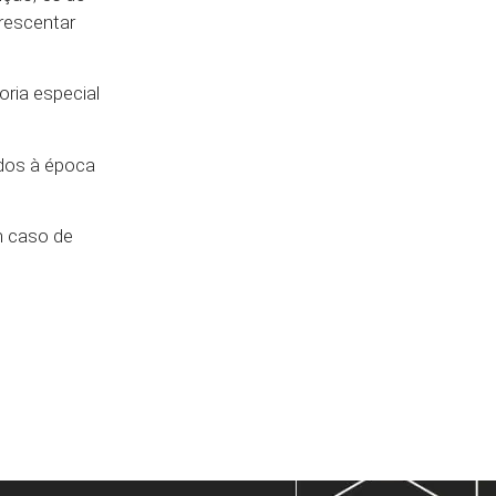
crescentar
ria especial
dos à época
 caso de