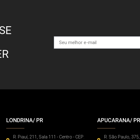
SE
ER
LONDRINA/ PR
APUCARANA/ P
R. Piauí, 211, Sala 111 - Centro - CEP:
R. São Paulo, 375,