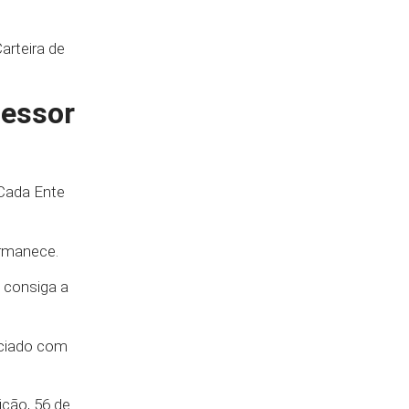
arteira de
fessor
 Cada Ente
ermanece.
e consiga a
ficiado com
ição, 56 de