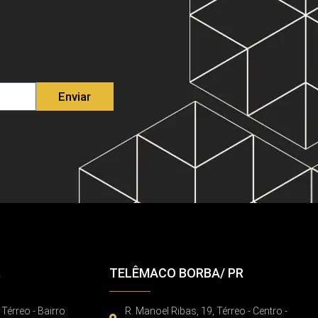
Enviar
R
TELÊMACO BORBA/ PR
 Térreo - Bairro
R. Manoel Ribas, 19, Térreo - Centro -