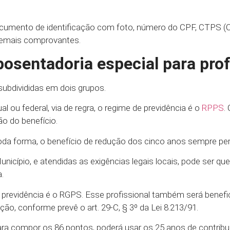
documento de identificação com foto, número do CPF, CTPS (C
 demais comprovantes.
osentadoria especial para pro
ubdivididas em dois grupos.
al ou federal, via de regra, o regime de previdência é o
RPPS
.
ão do benefício.
 toda forma, o benefício de redução dos cinco anos sempre p
nicípio, e atendidas as exigências legais locais, pode ser qu
.
 de previdência é o RGPS. Esse profissional também será bene
o, conforme prevê o art. 29-C, § 3º da Lei 8.213/91.
ara compor os 86 pontos, poderá usar os 25 anos de contribu