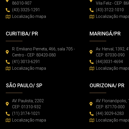
86010-907
Vila Feliz - CEP: 
(43) 3325-1291
(43) 3122-1010
Localização mapa
Localização map
CURITIBA/ PR
MARINGÁ/PR
R. Emiliano Perneta, 466, sala 705 -
Av. Herval, 1392, 4
Centro - CEP: 80420-080
CEP: 87030-090
(41) 3013-6291
(44)3031-4694
Localização mapa
Localização map
SÃO PAULO/ SP
OURIZONA/ PR
AV. Paulista, 2202
AV. Florianópolis,
CEP: 01310-932
CEP: 87170-000
(11) 3174-1021
(44) 3029-6283
Localização mapa
Localização map