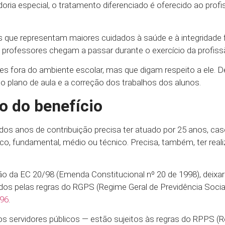
ia especial, o tratamento diferenciado é oferecido ao profis
s que representam maiores cuidados à saúde e à integridade fí
s professores chegam a passar durante o exercício da profiss
s fora do ambiente escolar, mas que digam respeito a ele. De
o plano de aula e a correção dos trabalhos dos alunos.
o do benefício
dos anos de contribuição precisa ter atuado por 25 anos, cas
o, fundamental, médio ou técnico. Precisa, também, ter real
ção da EC 20/98 (Emenda Constitucional nº 20 de 1998), deixa
dos pelas regras do RGPS (Regime Geral de Previdência Social)
96
.
 os servidores públicos — estão sujeitos às regras do RPPS (