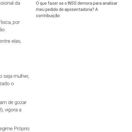
sional da
O que fazer se o INSS demora para analisar
meu pedido de aposentadoria? A
contribuição
sica, por
ão.
ntre elas,
o seja mulher,
izado o
ram de gozar
, vigora a
Regime Próprio