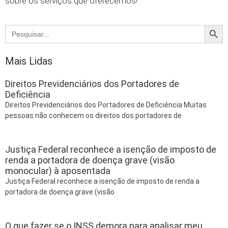
sobre os serviços que oferecemos!
Searc
Search
for:
Mais Lidas
Direitos Previdenciários dos Portadores de
Deficiência
Direitos Previdenciários dos Portadores de Deficiência Muitas
pessoas não conhecem os direitos dos portadores de
Justiça Federal reconhece a isenção de imposto de
renda a portadora de doença grave (visão
monocular) à aposentada
Justiça Federal reconhece a isenção de imposto de renda a
portadora de doença grave (visão
O que fazer se o INSS demora para analisar meu