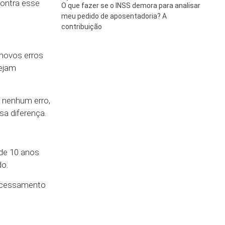
contra esse
O que fazer se o INSS demora para analisar
meu pedido de aposentadoria? A
contribuição
 novos erros
sejam
o nenhum erro,
a diferença.
 de 10 anos
do.
rocessamento