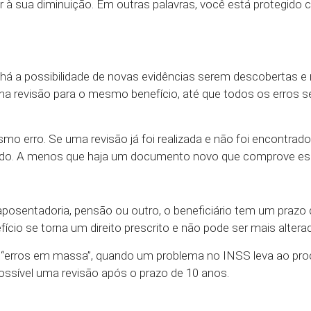
var à sua diminuição. Em outras palavras, você está protegido 
há a possibilidade de novas evidências serem descobertas e
uma revisão para o mesmo benefício, até que todos os erros 
mo erro. Se uma revisão já foi realizada e não foi encontrad
trado. A menos que haja um documento novo que comprove ess
aposentadoria, pensão ou outro, o beneficiário tem um prazo
fício se torna um direito prescrito e não pode ser mais altera
de “erros em massa”, quando um problema no INSS leva ao p
possível uma revisão após o prazo de 10 anos.