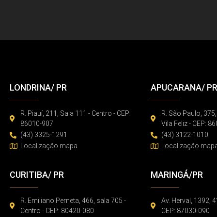
LONDRINA/ PR
APUCARANA/ P
R. Piauí, 211, Sala 111 - Centro - CEP:
R. São Paulo, 375,
86010-907
Vila Feliz - CEP: 
(43) 3325-1291
(43) 3122-1010
Localização mapa
Localização map
CURITIBA/ PR
MARINGÁ/PR
R. Emiliano Perneta, 466, sala 705 -
Av. Herval, 1392, 4
Centro - CEP: 80420-080
CEP: 87030-090