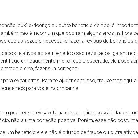
nsão, auxílio-doença ou outro benefício do tipo, é importan
também não é incomum que ocorram alguns erros na hora de
o que as vezes é necessário fazer a revisão de benefícios 
ados relativos ao seu benefício são revisitados, garantindo 
 identifique um pagamento menor que o esperado, ele pode ab
contrado o erro, fazer sua correção.
para evitar erros. Para te ajudar com isso, trouxemos aqui 
respondemos para você. Acompanhe.
em pedir essa revisão. Uma das primeiras possibilidades qu
fício, não a uma correção positiva. Porém, esse não costuma
e um benefício e ele não é oriundo de fraude ou outra atividad