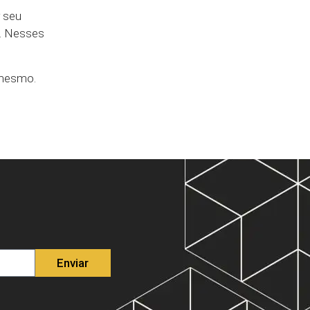
r seu
o. Nesses
 mesmo.
Enviar