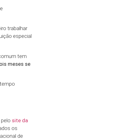
de
ro trabalhar
uição especial
o comum tem
ois meses se
e tempo
 pelo
site da
sados os
acional de