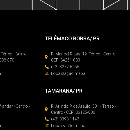
R
TELÊMACO BORBA/ PR
 Térreo - Bairro
R. Manoel Ribas, 19, Térreo - Centro -
86808-070
CEP: 84261-080
(42) 3272-6255
a
Localização mapa
TAMARANA/ PR
° andar - Centro -
R. Arlindo P. de Araújo, 531 - Térreo -
Centro - CEP: 86125-000
(43) 3398-1143
a
Localização mapa