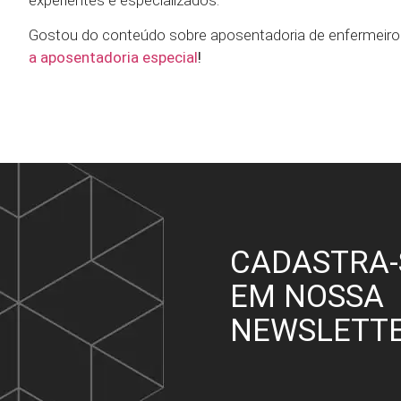
Gostou do conteúdo sobre aposentadoria de enfermeiros
a aposentadoria especial
!
CADASTRA-
EM NOSSA
NEWSLETT