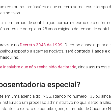
ram em outras profissões e que querem somar esse tempo 
es nocivos.
pecial em tempo de contribuição comum mesmo se o enfermei
ção antes de completar 25 anos exigidos de tempo de contrib
prevista no
Decreto 3048 de 1999
.
O tempo especial para 
rabalhou exposto a agentes nocivos,
será contado 1 anos e d
masculino.
de insalubre que não tenha sido declarada
, ainda assim ess
posentadoria especial?
nte em uma agência do INSS, ligando no número 135 ou ainda
rá instaurado um processo administrativo no qual serão anali
stante do extrato de contribuições, chamado de Cadastro N