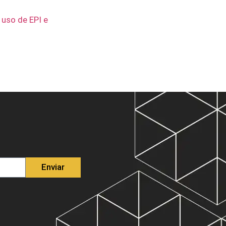
o
uso de EPI e
Enviar