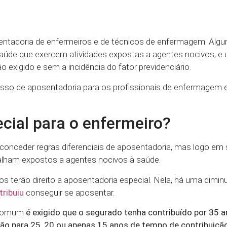
osentadoria de enfermeiros e de técnicos de enfermagem. Alg
saúde que exercem atividades expostas a agentes nocivos, e 
xigido e sem a incidência do fator previdenciário.
so de aposentadoria para os profissionais de enfermagem e
cial para o enfermeiro?
 conceder regras diferenciais de aposentadoria, mas logo em 
lham expostos a agentes nocivos à saúde.
 terão direito a aposentadoria especial. Nela, há uma dimin
ribuiu
conseguir se aposentar.
o comum
é exigido que o segurado tenha contribuído por 35 a
ão para 25, 20 ou apenas 15 anos de tempo de contribuição