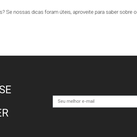
? Se nossas dicas foram úteis, aproveite para saber sobre 
SE
ER