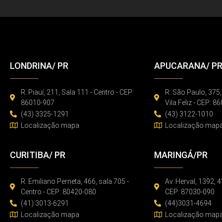
LONDRINA/ PR
APUCARANA/ P
R. Piauí, 211, Sala 111 - Centro - CEP:
R. São Paulo, 375,
86010-907
Vila Feliz - CEP: 
(43) 3325-1291
(43) 3122-1010
Localização mapa
Localização map
CURITIBA/ PR
MARINGÁ/PR
R. Emiliano Perneta, 466, sala 705 -
Av. Herval, 1392, 4
Centro - CEP: 80420-080
CEP: 87030-090
(41) 3013-6291
(44)3031-4694
Localização mapa
Localização map