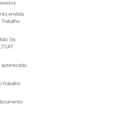
revistos.
nto emitido
o Trabalho
ido. Os
o LTCAT
, autenticado
o trabalho
o documento