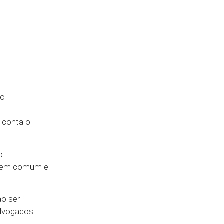
ão
 conta o
o
al em comum e
ão ser
advogados