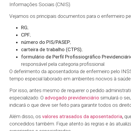
Informações Sociais (CNIS).
Vejamos os principais documentos para o enfermeiro ped
RG
;
CPF
;
número do PIS/PASEP
;
carteira de trabalho (CTPS)
;
formulário de Perfil Profissiográfico Previdenciár
responsável pela categoria profissional.
O deferimento da aposentadoria de enfermeiro pelo INS
tempo especial laborado em ambientes nocivos à saúde
Por isso, antes mesmo de requerer o pedido administrat
especializado. O
advogado previdenciário
simulará o se
indicará o que deve ser feito para garantir todos os direit
Além disso, os
valores atrasados da aposentadoria
,
que
concedidos também. Fique atento às regras e às atuali
experientes e especializados.