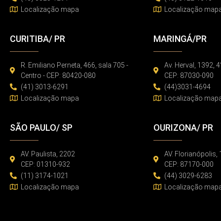
Localização mapa
Localização map
CURITIBA/ PR
MARINGÁ/PR
R. Emiliano Perneta, 466, sala 705 -
Av. Herval, 1392, 4
Centro - CEP: 80420-080
CEP: 87030-090
(41) 3013-6291
(44)3031-4694
Localização mapa
Localização map
SÃO PAULO/ SP
OURIZONA/ PR
AV. Paulista, 2202
AV. Florianópolis,
CEP: 01310-932
CEP: 87170-000
(11) 3174-1021
(44) 3029-6283
Localização mapa
Localização map