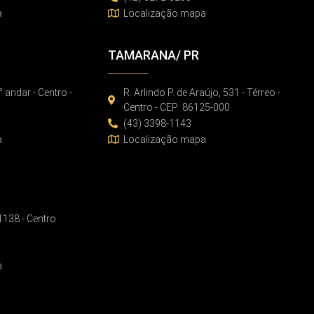
a
Localização mapa
TAMARANA/ PR
° andar - Centro -
R. Arlindo P. de Araújo, 531 - Térreo -
Centro - CEP: 86125-000
(43) 3398-1143
a
Localização mapa
 1138 - Centro
a