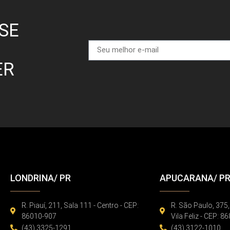
SE
ER
LONDRINA/ PR
APUCARANA/ P
R. Piauí, 211, Sala 111 - Centro - CEP:
R. São Paulo, 375,
86010-907
Vila Feliz - CEP: 
(43) 3325-1291
(43) 3122-1010