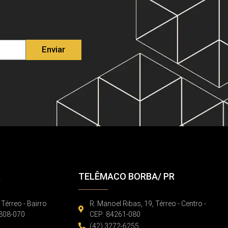
Enviar
R
TELÊMACO BORBA/ PR
 Térreo - Bairro
R. Manoel Ribas, 19, Térreo - Centro -
86808-070
CEP: 84261-080
(42) 3272-6255