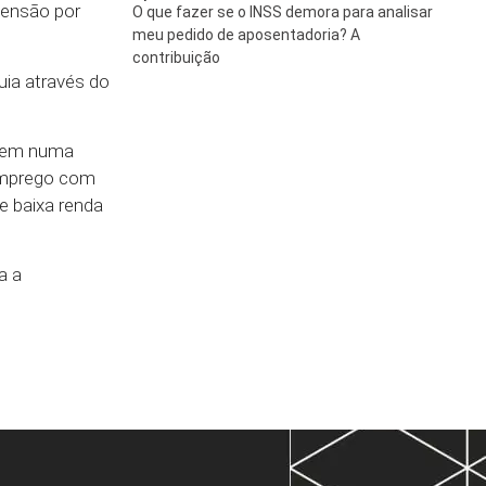
pensão por
O que fazer se o INSS demora para analisar
meu pedido de aposentadoria? A
contribuição
ia através do
istem numa
 emprego com
e baixa renda
a a