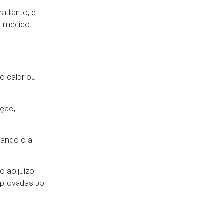
ra tanto, é
 médico
o calor ou
ição,
gando-o a
 ao juízo
provadas por