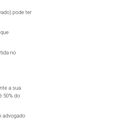
vado) pode ter
 que
tida no
nte a sua
té 50% do
um advogado