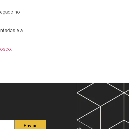
 negado no
entados e a
nosco
.
Enviar