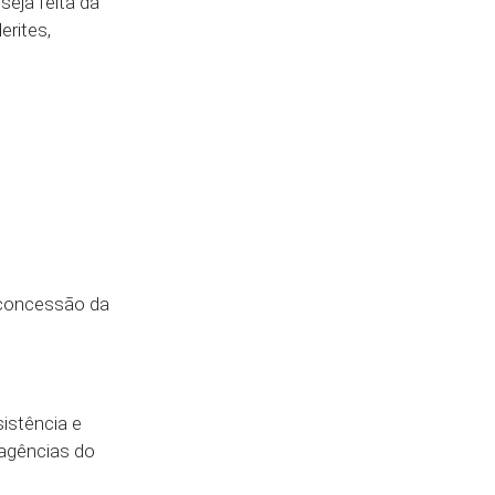
eja feita da
erites,
a concessão da
istência e
 agências do