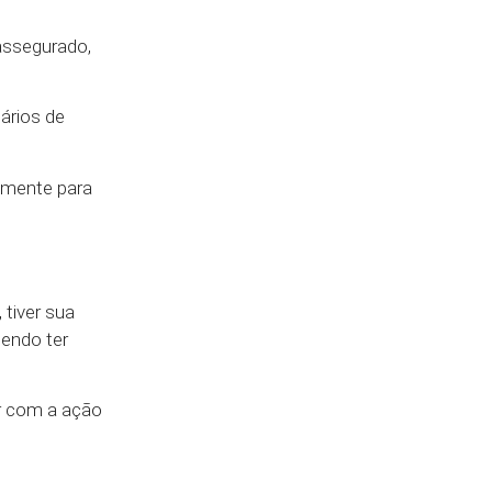
 assegurado,
lários de
tamente para
tiver sua
dendo ter
ar com a ação