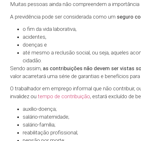
Muitas pessoas ainda não compreendem a importância o
A previdência pode ser considerada como um
seguro co
o fim da vida laborativa,
acidentes,
doenças e
até mesmo a reclusão social, ou seja, aqueles aco
cidadão.
Sendo assim,
as contribuições não devem ser vistas 
valor acarretará uma série de garantias e benefícios par
O trabalhador em emprego informal que não contribuir, o
invalidez ou
tempo de contribuição
, estará excluído de b
auxílio-doença;
salário-maternidade;
salário-família;
reabilitação profissional;
pensão por morte;