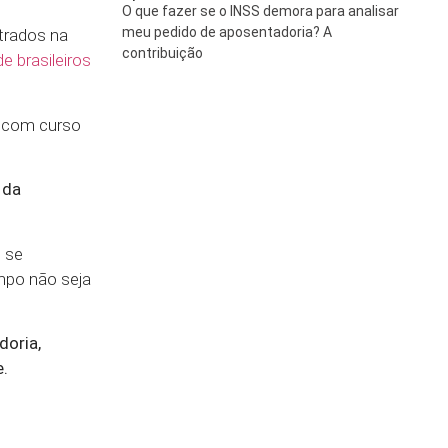
O que fazer se o INSS demora para analisar
meu pedido de aposentadoria? A
trados na
contribuição
e brasileiros
s com curso
 da
 se
empo não seja
doria,
e.