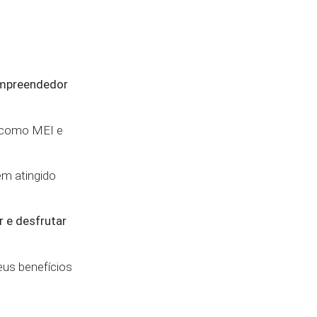
empreendedor
e como MEI e
em atingido
r e desfrutar
eus benefícios