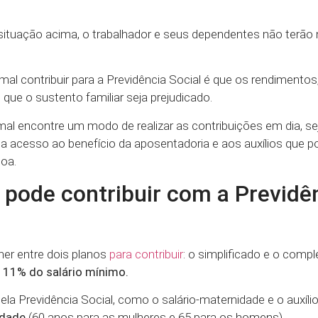
a situação acima, o trabalhador e seus dependentes não terão
ormal contribuir para a Previdência Social é que os rendimentos
que o sustento familiar seja prejudicado.
rmal encontre um modo de realizar as contribuições em dia, se
nha acesso ao benefício da aposentadoria e aos auxílios que 
oa.
 pode contribuir com a Previdê
er entre dois planos
para contribuir
: o simplificado e o compl
m 11% do salário mínimo.
pela Previdência Social, como o salário-maternidade e o auxíli
idade
(60 anos para as mulheres e 65 para os homens).