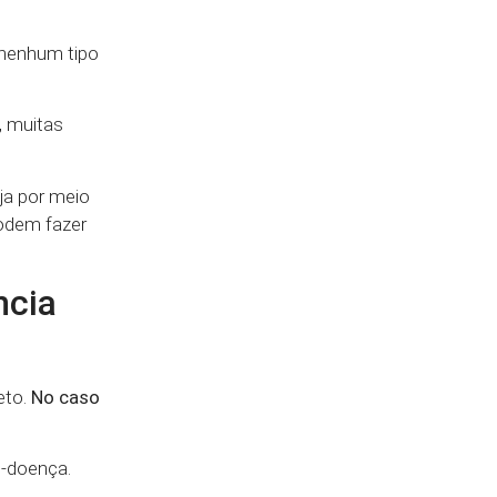
 nenhum tipo
, muitas
ja por meio
podem fazer
ncia
eto.
No caso
o-doença.