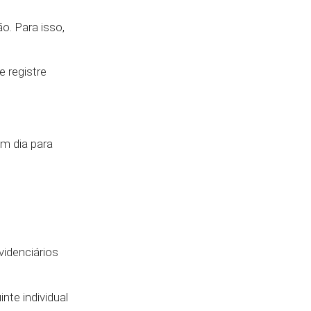
o. Para isso,
 registre
m dia para
videnciários
te individual