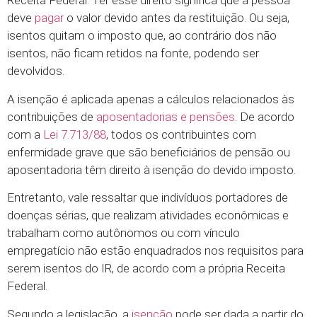
Receita Federal. Ter esse direito significa que a pessoa
deve
pagar
o valor devido antes da restituição. Ou seja,
isentos quitam o imposto que, ao contrário dos não
isentos, não ficam retidos na fonte, podendo ser
devolvidos.
A isenção é aplicada apenas a cálculos relacionados às
contribuições de
aposentadorias e pensões
. De acordo
com a
Lei 7.713/88
, todos os contribuintes com
enfermidade grave que são beneficiários de pensão ou
aposentadoria têm direito à isenção do devido imposto.
Entretanto, vale ressaltar que indivíduos portadores de
doenças sérias, que realizam atividades econômicas e
trabalham como autônomos ou com vínculo
empregatício não estão enquadrados nos requisitos para
serem isentos do IR, de acordo com a própria Receita
Federal.
Segundo a legislação, a
isenção
pode ser dada a partir do