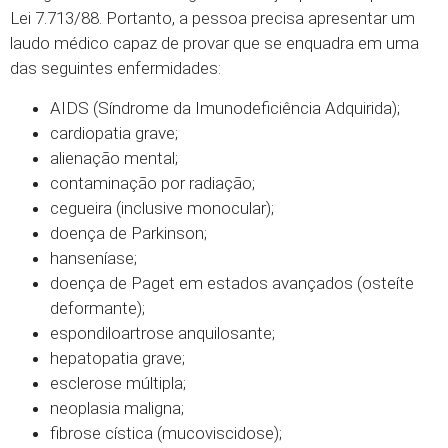
Lei 7.713/88. Portanto, a pessoa precisa apresentar um
laudo médico capaz de provar que se enquadra em uma
das seguintes enfermidades:
AIDS (Síndrome da Imunodeficiência Adquirida);
cardiopatia grave;
alienação mental;
contaminação por radiação;
cegueira (inclusive monocular);
doença de Parkinson;
hanseníase;
doença de Paget em estados avançados (osteíte
deformante);
espondiloartrose anquilosante;
hepatopatia grave;
esclerose múltipla;
neoplasia maligna;
fibrose cística (mucoviscidose);