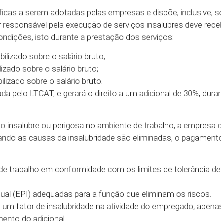
icas a serem adotadas pelas empresas e dispõe, inclusive, 
r responsável pela execução de serviços insalubres deve rece
ondições, isto durante a prestação dos serviços:
lizado sobre o salário bruto;
izado sobre o salário bruto;
lizado sobre o salário bruto.
 pelo LTCAT, e gerará o direito a um adicional de 30%, dura
o insalubre ou perigosa no ambiente de trabalho, a empresa 
ando as causas da insalubridade são eliminadas, o pagament
 trabalho em conformidade com os limites de tolerância def
dual (EPI) adequadas para a função que eliminam os riscos.
 de um fator de insalubridade na atividade do empregado, apena
mento do adicional.