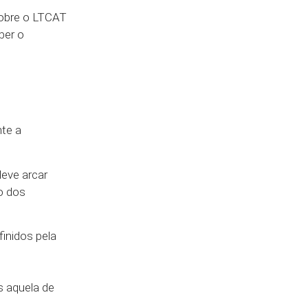
sobre o LTCAT
ber o
nte a
deve arcar
o dos
inidos pela
s aquela de