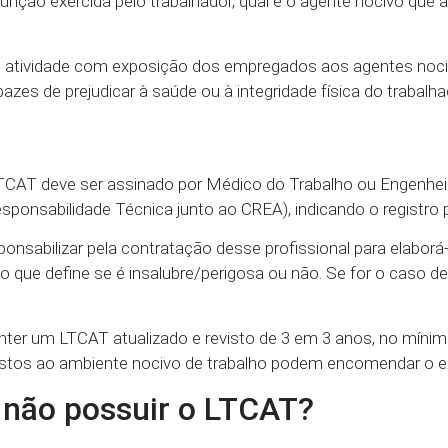
unção exercida pelo trabalhador, qual é o agente nocivo que 
ce atividade com exposição dos empregados aos agentes noc
zes de prejudicar à saúde ou à integridade física do trabalha
AT deve ser assinado por Médico do Trabalho ou Engenhei
nsabilidade Técnica junto ao CREA), indicando o registro pr
nsabilizar pela contratação desse profissional para elaborá
o que define se é insalubre/perigosa ou não. Se for o caso d
ter um LTCAT atualizado e revisto de 3 em 3 anos, no mínim
postos ao ambiente nocivo de trabalho podem encomendar o 
 não possuir o LTCAT?