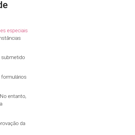
de
es especiais
unstâncias
á submetido
 formulários
 No entanto,
 a
provação da