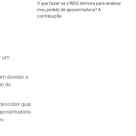
O que fazer se o INSS demora para analisar
meu pedido de aposentadoria? A
contribuição
r um
am dúvidas a
io do
descobrir qual
 aposentadoria
eu