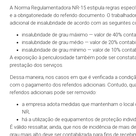
A Norma Regulamentadora NR-15 estipula regras específ
e a obrigatoriedade do referido documento. O trabalhado
adicional de insalubridade de acordo com as seguintes c
insalubridade de grau máximo — valor de 40% contabi
insalubridade de grau médio — valor de 20% contabil
insalubridade de grau mínimo — valor de 10% contabi
A exposição à periculosidade também pode ser constatada
prestação dos serviços.
Dessa maneira, nos casos em que é verificada a condiçã
com o pagamento dos referidos adicionais. Contudo, qu
referidos adicionais pode ser removido:
a empresa adota medidas que mantenham o local de
NR;
há a utilização de equipamentos de proteção indivi
É válido ressaltar, ainda, que nos de incidência de mais
grau mais alto deve ser contabilizada para fins de recebi