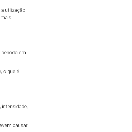
a utilização
 mais
o período em
, o que é
 intensidade,
 devem causar