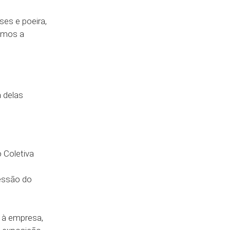
es e poeira,
temos a
 delas
 Coletiva
essão do
s à empresa,