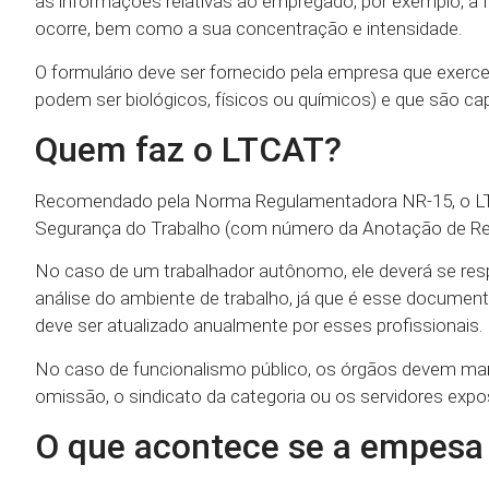
às informações relativas ao empregado, por exemplo, a f
ocorre, bem como a sua concentração e intensidade.
O formulário deve ser fornecido pela empresa que exer
podem ser biológicos, físicos ou químicos) e que são capa
Quem faz o LTCAT?
Recomendado pela Norma Regulamentadora NR-15, o LTC
Segurança do Trabalho (com número da Anotação de Respo
No caso de um trabalhador autônomo, ele deverá se respo
análise do ambiente de trabalho, já que é esse document
deve ser atualizado anualmente por esses profissionais.
No caso de funcionalismo público, os órgãos devem man
omissão, o sindicato da categoria ou os servidores ex
O que acontece se a empesa