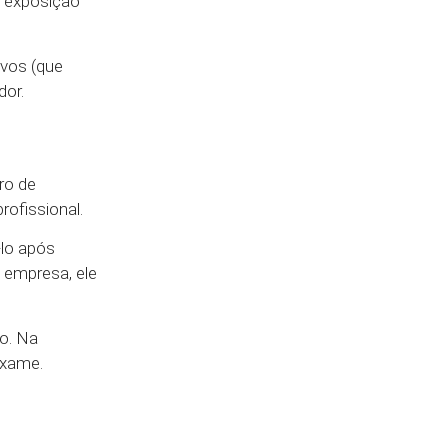
a exposição
ivos (que
dor.
ro de
ofissional.
-lo após
e empresa, ele
o. Na
exame.