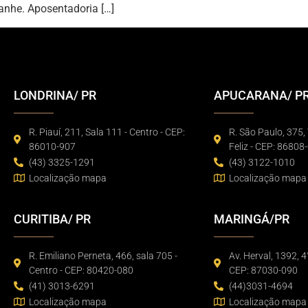
anhe. Aposentadoria […]
LONDRINA/ PR
APUCARANA/ P
R. Piauí, 211, Sala 111 - Centro - CEP:
R. São Paulo, 375, 
86010-907
Feliz - CEP: 86808
(43) 3325-1291
(43) 3122-1010
Localização mapa
Localização mapa
CURITIBA/ PR
MARINGÁ/PR
R. Emiliano Perneta, 466, sala 705 -
Av. Herval, 1392, 4
Centro - CEP: 80420-080
CEP: 87030-090
(41) 3013-6291
(44)3031-4694
Localização mapa
Localização mapa