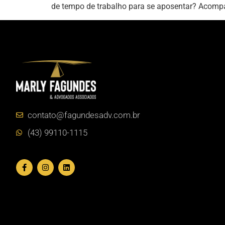
de tempo de trabalho para se aposentar? Acomp
contato@fagundesadv.com.br
(43) 99110-1115