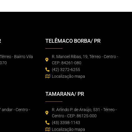
R
TELÊMACO BORBA/ PR
Térreo - Bairro Vila
R. Manoel Ribas, 19, Térreo - Centro -
-070
CEP: 84261-080
(42) 3272-6255
Localização mapa
TAMARANA/ PR
° andar - Centro -
R. Arlindo P. de Araújo, 531 - Térreo -
Centro - CEP: 86125-000
(43) 3398-1143
Localização mapa