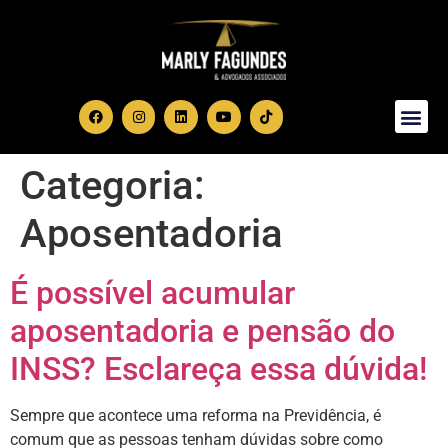
Sobre Nós
Área de Atuação
Categoria:
Aposentadoria
É possível acumular
aposentadoria e pensão do
INSS? Esclareça essa dúvida!
Sempre que acontece uma reforma na Previdência, é
comum que as pessoas tenham dúvidas sobre como