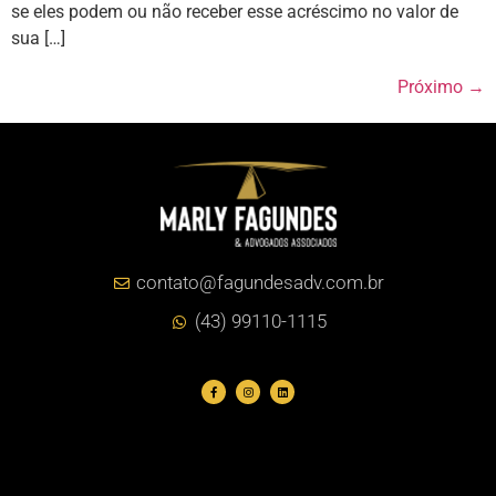
se eles podem ou não receber esse acréscimo no valor de
sua […]
Próximo
→
contato@fagundesadv.com.br
(43) 99110-1115