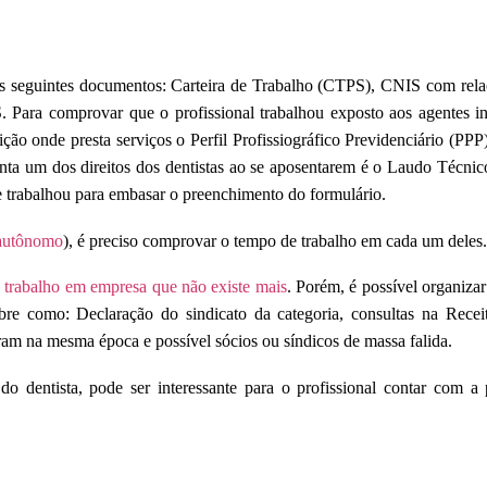
os seguintes documentos: Carteira de Trabalho (CTPS), CNIS com relaç
Para comprovar que o profissional trabalhou exposto aos agentes in
uição onde presta serviços o Perfil Profissiográfico Previdenciário (PP
ta um dos direitos dos dentistas ao se aposentarem é o Laudo Técni
e trabalhou para embasar o preenchimento do formulário.
autônomo
), é preciso comprovar o tempo de trabalho em cada um deles.
trabalho em empresa que não existe mais
. Porém, é possível organiza
re como: Declaração do sindicato da categoria, consultas na Receit
ram na mesma época e possível sócios ou síndicos de massa falida.
o dentista, pode ser interessante para o profissional contar com a