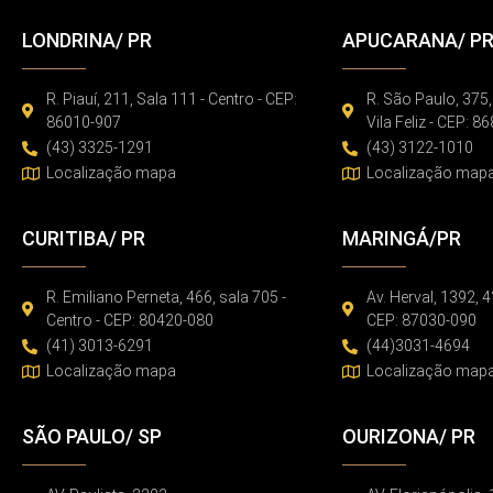
LONDRINA/ PR
APUCARANA/ P
R. Piauí, 211, Sala 111 - Centro - CEP:
R. São Paulo, 375,
86010-907
Vila Feliz - CEP: 
(43) 3325-1291
(43) 3122-1010
Localização mapa
Localização map
CURITIBA/ PR
MARINGÁ/PR
R. Emiliano Perneta, 466, sala 705 -
Av. Herval, 1392, 4
Centro - CEP: 80420-080
CEP: 87030-090
(41) 3013-6291
(44)3031-4694
Localização mapa
Localização map
SÃO PAULO/ SP
OURIZONA/ PR