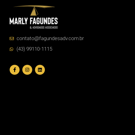
contato@fagundesadv.com.br
(43) 99110-1115