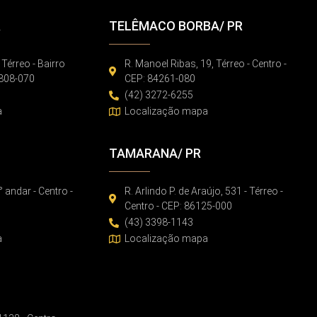
R
TELÊMACO BORBA/ PR
 Térreo - Bairro
R. Manoel Ribas, 19, Térreo - Centro -
86808-070
CEP: 84261-080
(42) 3272-6255
a
Localização mapa
TAMARANA/ PR
° andar - Centro -
R. Arlindo P. de Araújo, 531 - Térreo -
Centro - CEP: 86125-000
(43) 3398-1143
a
Localização mapa