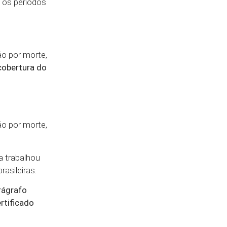
o os períodos
ão por morte,
cobertura do
ão por morte,
a trabalhou
asileiras.
rágrafo
rtificado