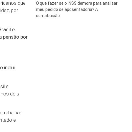
ericanos que
O que fazer se o INSS demora para analisar
meu pedido de aposentadoria? A
idez, por
contribuição
rasil e
a pensão por
o inclui
sil e
 nos dois
 trabalhar
entado e