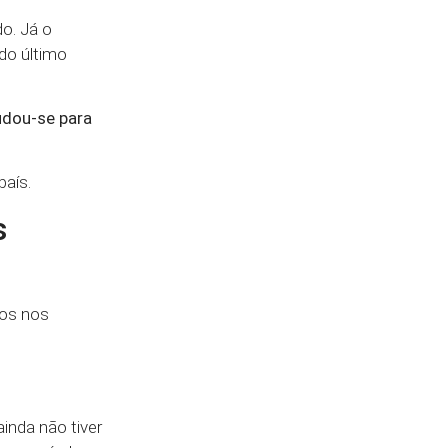
o. Já o
do último
udou-se para
país.
s
ios nos
inda não tiver