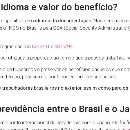
idioma e valor do benefício?
disponibiliza é o
idioma da documentação
. Não será mais n
 pelo INSS no Brasil e pela SSA (Social Security Administratio
regras das leis
8213/91
e
9876/99
.
 ser utilizada a proporção ao tempo que a pessoa trabalhou no
eio de buscamos e preservar os benefícios daqueles que cont
m tempo, passaram a contribuir em um desses países.
 trabalhadores brasileiros no exterior, assim como para os
evidência entre o Brasil e o J
m acordo internacional de previdência com o Japão. Ele foi 
em vigor em 1º de março de 2012 quando foi publicado o
Decr