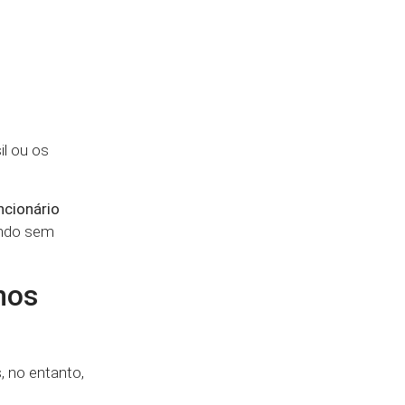
l ou os
ncionário
ando sem
nos
, no entanto,