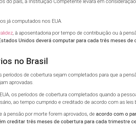
rios do país, a Instituição Competente levará em consideraçã
m os já computados nos EUA.
alidez
, à aposentadoria por tempo de contribuição ou à pens
s Estados Unidos deverá computar para cada três meses de 
ios no Brasil
uns períodos de cobertura sejam completados para que a pens
ejam aprovadas.
e EUA, os períodos de cobertura completados quando a pesso
io, ao tempo cumprido e creditado de acordo com as leis br
e e à pensão por morte forem aprovados, de
acordo com o pa
ém creditar três meses de cobertura para cada trimestre ce