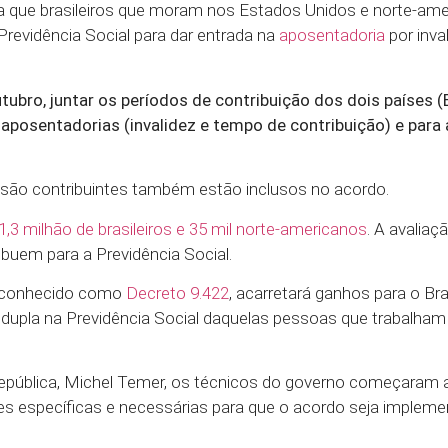
ta que brasileiros que moram nos Estados Unidos e norte-am
revidência Social para dar entrada na
aposentadoria
por inval
utubro, juntar os períodos de contribuição dos dois países (B
aposentadorias (invalidez e tempo de contribuição) e para 
ue são contribuintes também estão inclusos no acordo.
1,3 milhão de brasileiros e 35 mil norte-americanos
. A avaliaçã
buem para a Previdência Social.
ou conhecido como
Decreto 9.422
, acarretará ganhos para o Bra
 dupla na Previdência Social daquelas pessoas que trabalham
epública, Michel Temer, os técnicos do governo começaram a
ões específicas e necessárias para que o acordo seja implem