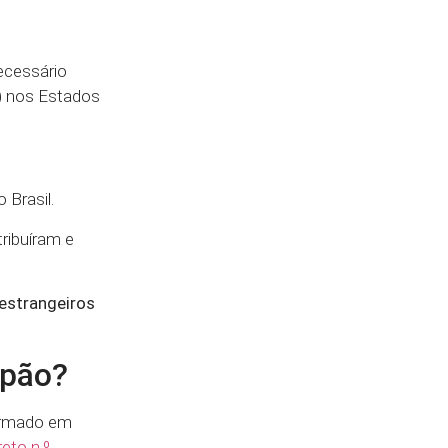
ecessário
n) nos Estados
 Brasil.
ribuíram e
 estrangeiros
apão?
firmado em
eto n.º